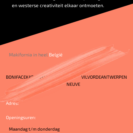
en westerse creativiteit elkaar ontmoeten.
Makifornia in heel
België
BONIFACE
KARREVELD
MERODE
RUE
VILVORDE
ANTWERPEN
NEUVE
Adres:
Openingsuren:
Maandag t/m donderdag